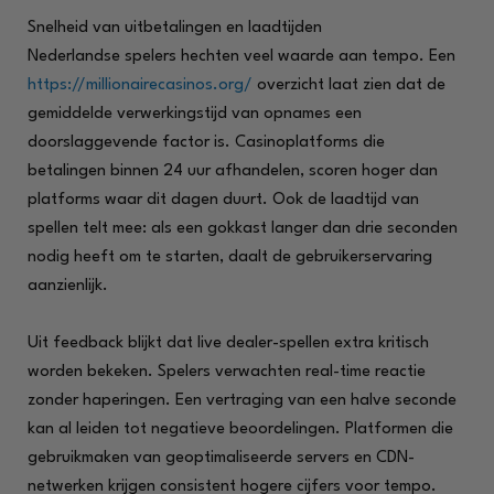
Snelheid van uitbetalingen en laadtijden
Nederlandse spelers hechten veel waarde aan tempo. Een
https://millionairecasinos.org/
overzicht laat zien dat de
gemiddelde verwerkingstijd van opnames een
doorslaggevende factor is. Casinoplatforms die
betalingen binnen 24 uur afhandelen, scoren hoger dan
platforms waar dit dagen duurt. Ook de laadtijd van
spellen telt mee: als een gokkast langer dan drie seconden
nodig heeft om te starten, daalt de gebruikerservaring
aanzienlijk.
Uit feedback blijkt dat live dealer-spellen extra kritisch
worden bekeken. Spelers verwachten real-time reactie
zonder haperingen. Een vertraging van een halve seconde
kan al leiden tot negatieve beoordelingen. Platformen die
gebruikmaken van geoptimaliseerde servers en CDN-
netwerken krijgen consistent hogere cijfers voor tempo.