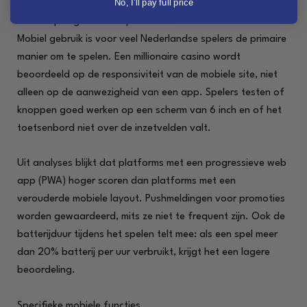
No, I’ll pay full price
Mobiel speelgemak en optimalisatie
Mobiel gebruik is voor veel Nederlandse spelers de primaire
manier om te spelen. Een millionaire casino wordt
beoordeeld op de responsiviteit van de mobiele site, niet
alleen op de aanwezigheid van een app. Spelers testen of
knoppen goed werken op een scherm van 6 inch en of het
toetsenbord niet over de inzetvelden valt.
Uit analyses blijkt dat platforms met een progressieve web
app (PWA) hoger scoren dan platforms met een
verouderde mobiele layout. Pushmeldingen voor promoties
worden gewaardeerd, mits ze niet te frequent zijn. Ook de
batterijduur tijdens het spelen telt mee: als een spel meer
dan 20% batterij per uur verbruikt, krijgt het een lagere
beoordeling.
Specifieke mobiele functies