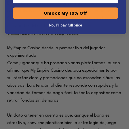
Empire Casino ofrece condiciones relativamente
competitivas en cuanto a porcentaje y volumen del bono.
Unlock My 10% Off
Sin embargo, sus requisitos de apuesta están en línea con
No, I’ll pay full price
el estándar del sector, evitando promociones
excesivamente fáciles o complicadas.
My Empire Casino desde la perspectiva del jugador
experimentado
Como jugador que ha probado varias plataformas, puedo
afirmar que My Empire Casino destaca especialmente por
su interfaz clara y promociones que no esconden cláusulas
abusivas. La atención al cliente responde con rapidez y la
variedad de formas de pago facilita tanto depositar como
retirar fondos sin demoras.
Un dato a tener en cuenta es que, aunque el bono es
atractivo, conviene planificar bien la estrategia de juego