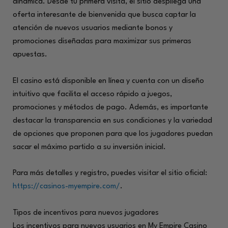
dinámica. Desde tu primera visita, el sitio despliega una
oferta interesante de bienvenida que busca captar la
atención de nuevos usuarios mediante bonos y
promociones diseñadas para maximizar sus primeras
apuestas.
El casino está disponible en línea y cuenta con un diseño
intuitivo que facilita el acceso rápido a juegos,
promociones y métodos de pago. Además, es importante
destacar la transparencia en sus condiciones y la variedad
de opciones que proponen para que los jugadores puedan
sacar el máximo partido a su inversión inicial.
Para más detalles y registro, puedes visitar el sitio oficial:
https://casinos-myempire.com/
.
Tipos de incentivos para nuevos jugadores
Los incentivos para nuevos usuarios en My Empire Casino