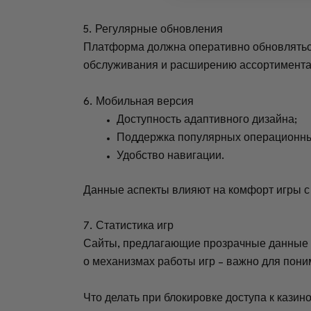
5. Регулярные обновления
Платформа должна оперативно обновляться
обслуживания и расширению ассортимента
6. Мобильная версия
Доступность адаптивного дизайна;
Поддержка популярных операционны
Удобство навигации.
Данные аспекты влияют на комфорт игры с 
7. Статистика игр
Сайты, предлагающие прозрачные данные о
о механизмах работы игр – важно для пон
Что делать при блокировке доступа к казин