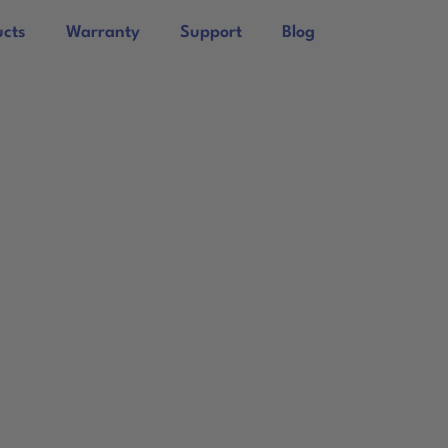
ucts
Warranty
Support
Blog