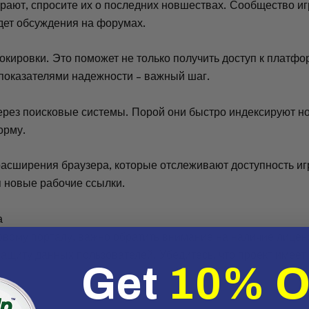
играют, спросите их о последних новшествах. Сообщество и
дет обсуждения на форумах.
окировки. Это поможет не только получить доступ к платфо
показателями надежности – важный шаг.
рез поисковые системы. Порой они быстро индексируют нов
орму.
асширения браузера, которые отслеживают доступность иг
я новые рабочие ссылки.
а
ровому порталу, важно обратить внимание на наличие лиц
ащиту данных пользователей. Убедитесь, что проект имее
Get
10% 