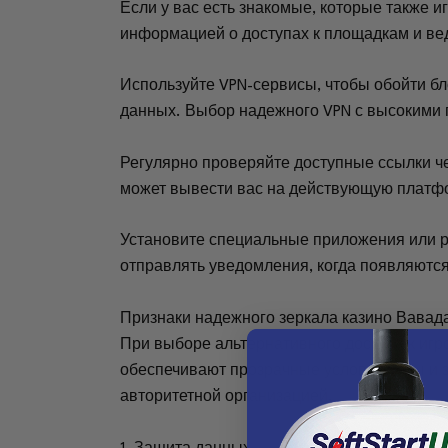
Если у вас есть знакомые, которые также 
информацией о доступах к площадкам и ве
Используйте VPN-сервисы, чтобы обойти бл
данных. Выбор надежного VPN с высокими 
Регулярно проверяйте доступные ссылки че
может вывести вас на действующую платф
Установите специальные приложения или р
отправлять уведомления, когда появляютс
Признаки надежного зеркала казино Вавад
При выборе альтернативного доступа к иг
обеспечивают прозрачные условия игры и з
авторитетной организацией.