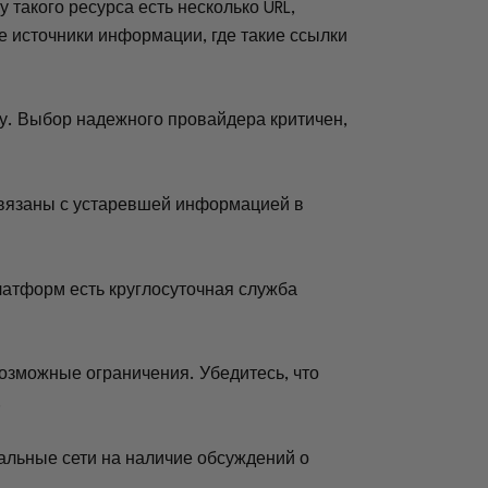
 такого ресурса есть несколько URL,
е источники информации, где такие ссылки
ку. Выбор надежного провайдера критичен,
 связаны с устаревшей информацией в
платформ есть круглосуточная служба
озможные ограничения. Убедитесь, что
.
альные сети на наличие обсуждений о