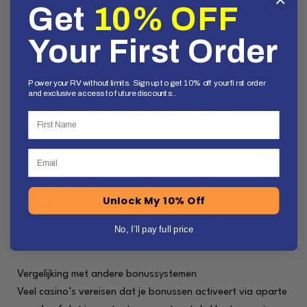
Get
10% OFF
minimale laadtijden en maximale responsiviteit. Dit is geen
toeval: de site gebruikt geavanceerde caching-
Your First Order
technologieën en een gestroomlijnd backend-systeem. Voor
een onderzoeker met korte beslismomenten betekent dit
dat je geen seconde verspilt aan wachten. Spellen zoals
Power your RV without limits. Sign up to get 10% off your first order
and exclusive access to future discounts..
roulette en baccarat laden binnen 1-2 seconden, wat ver
onder het gemiddelde van andere casino’s ligt.
First Name
De mobiele versie is even snel. Uit tests blijkt dat de site op
Email
4G-netwerken evenveel presteert als op WiFi. Dit is cruciaal
voor spelers die onderweg onderzoek doen. De promo
Unlock My 10% Off
code werkt ook op mobiel, wat de flexibiliteit vergroot.
Geen aparte downloads of inlogcodes nodig: een
No, I’ll pay full price
eenmalige invoer volstaat voor de duur van je sessie.
Vergelijking met andere bonussystemen
Veel casino’s vereisen dat je bonussen activeert via aparte