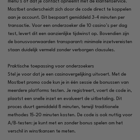
menu’s of dat je contact opneemt met de klantenservice.
Mostbet onderscheidt zich door de code direct te koppelen
aan je account. Dit bespaart gemiddeld 3-4 minuten per
transactie. Voor een onderzoeker die 10 casino’s per dag
test, levert dit een aanzienlijke tijdwinst op. Bovendien zijn
de bonusvoorwaarden transparant: minimale inzetvereisten
staan duidelijk vermeld zonder verborgen clausules.
Praktische toepassing voor onderzoekers
Stel je voor dat je een casinovergelijking uitvoert. Met de
Mostbet promo code kun je in één sessie de bonussen van
meerdere platforms testen. Je registreert, voert de code in,
plaatst een snelle inzet en evalueert de uitbetaling. Dit
proces duurt gemiddeld 8 minuten, terwijl traditionele
methodes 15-20 minuten kosten. De code is ook nuttig voor
A/B-testen: je kunt met en zonder bonus spelen om het
verschil in winstkansen te meten.