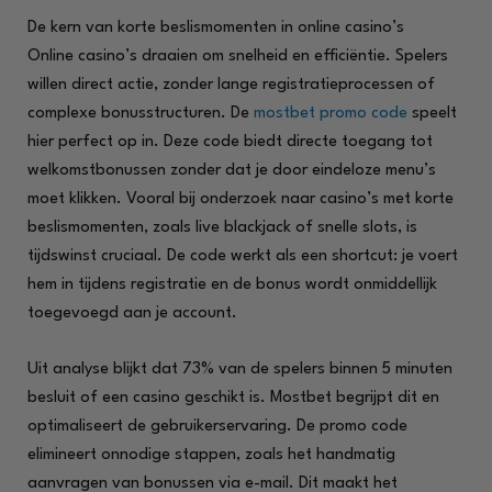
De kern van korte beslismomenten in online casino’s
Online casino’s draaien om snelheid en efficiëntie. Spelers
willen direct actie, zonder lange registratieprocessen of
complexe bonusstructuren. De
mostbet promo code
speelt
hier perfect op in. Deze code biedt directe toegang tot
welkomstbonussen zonder dat je door eindeloze menu’s
moet klikken. Vooral bij onderzoek naar casino’s met korte
beslismomenten, zoals live blackjack of snelle slots, is
tijdswinst cruciaal. De code werkt als een shortcut: je voert
hem in tijdens registratie en de bonus wordt onmiddellijk
toegevoegd aan je account.
Uit analyse blijkt dat 73% van de spelers binnen 5 minuten
besluit of een casino geschikt is. Mostbet begrijpt dit en
optimaliseert de gebruikerservaring. De promo code
elimineert onnodige stappen, zoals het handmatig
aanvragen van bonussen via e-mail. Dit maakt het