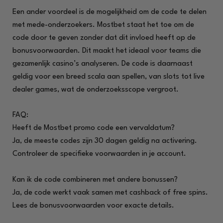
Een ander voordeel is de mogelijkheid om de code te delen
met mede-onderzoekers. Mostbet staat het toe om de
code door te geven zonder dat dit invloed heeft op de
bonusvoorwaarden. Dit maakt het ideaal voor teams die
gezamenlijk casino’s analyseren. De code is daarnaast
geldig voor een breed scala aan spellen, van slots tot live
dealer games, wat de onderzoeksscope vergroot.
FAQ:
Heeft de Mostbet promo code een vervaldatum?
Ja, de meeste codes zijn 30 dagen geldig na activering.
Controleer de specifieke voorwaarden in je account.
Kan ik de code combineren met andere bonussen?
Ja, de code werkt vaak samen met cashback of free spins.
Lees de bonusvoorwaarden voor exacte details.