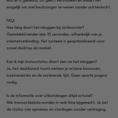
wat er is gebeurd. Dit geeft vertrouwen en maakt het
mogelijk om snel beslissingen te nemen zonder achterdocht.
FAQ:
Hoe lang duurt het inloggen bij slotmonster?
Gemiddeld minder dan 10 seconden, afhankelijk van je
internetverbinding. Het systeem is geoptimaliseerd voor
zowel desktop als mobiel.
Kan ik mijn bonusstatus direct zien na het inloggen?
Ja, het dashboard toont meteen je actieve bonussen,
inzetvereisten en de resterende tijd. Geen aparte pagina
nodig.
Is de informatie over uitbetalingen altijd actueel?
Alle transactiedata worden in real-time bijgewerkt. Je ziet
de status van opnames en stortingen zonder vertraging.