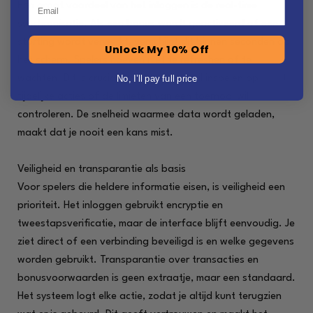
Email
Een groot voordeel van het inloggen is de real-time
synchronisatie. Als een bonus wordt geactiveerd of een
storting wordt verwerkt, verschijnt dit binnen seconden op
Unlock My 10% Off
het scherm. Spelers hoeven niet te refreshen of te
No, I’ll pay full price
wachten. Dit is cruciaal voor wie snel wil inspelen op
tijdelijke acties of de limieten van een toernooi wil
controleren. De snelheid waarmee data wordt geladen,
maakt dat je nooit een kans mist.
Veiligheid en transparantie als basis
Voor spelers die heldere informatie eisen, is veiligheid een
prioriteit. Het inloggen gebruikt encryptie en
tweestapsverificatie, maar de interface blijft eenvoudig. Je
ziet direct of een verbinding beveiligd is en welke gegevens
worden gebruikt. Transparantie over transacties en
bonusvoorwaarden is geen extraatje, maar een standaard.
Het systeem logt elke actie, zodat je altijd kunt terugzien